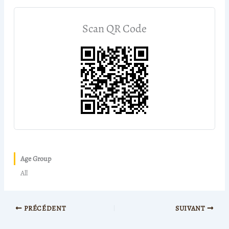
Scan QR Code
Age Group
All
PRÉCÉDENT
SUIVANT