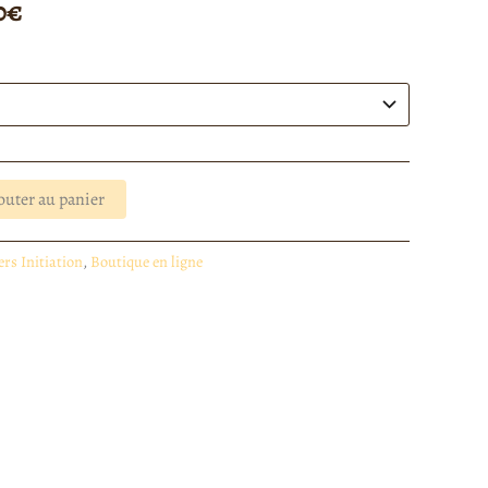
0
€
à
180,00€
outer au panier
ers Initiation
,
Boutique en ligne