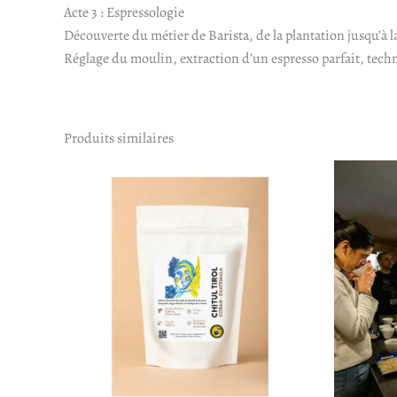
Acte 3 : Espressologie
Découverte du métier de Barista, de la plantation jusqu’à la
Réglage du moulin, extraction d’un espresso parfait, techn
Produits similaires
Plage
Ce
de
produit
prix :
14,00€
a
à
plusieurs
53,00€
variations.
Les
options
peuvent
être
choisies