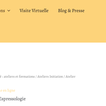
100,00€
ons
Visite Virtuelle
Blog & Presse
à
180,00€
é : ateliers et formations
Plage
/
Ateliers Initiation
/ Atelier
de
e en ligne
prix :
Espressologie
100,00€