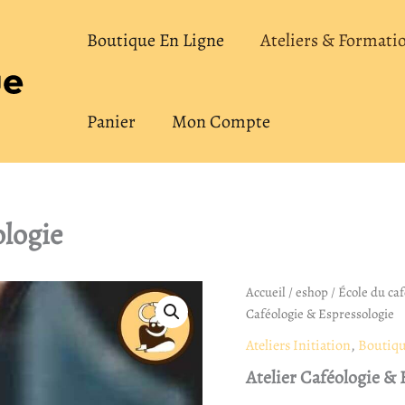
Boutique En Ligne
Ateliers & Formati
Panier
Mon Compte
ologie
quantité
Accueil
/
eshop
/
École du caf
de
Caféologie & Espressologie
Atelier
Caféologie
Ateliers Initiation
,
Boutiqu
&
Atelier Caféologie & 
Espressologie