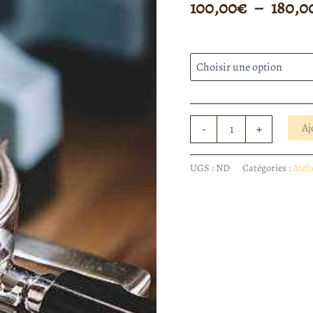
100,00
€
–
180,0
Nombre de personnes
Aj
-
+
UGS :
ND
Catégories :
Ateli