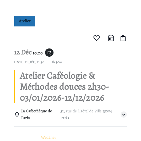
Atelier
favorite_border
shopping_bag
12 Déc
10:00
event_repeat
UNTIL
12 DÉC, 12:30
2h 30m
Atelier Caféologie &
Méthodes douces 2h30-
03/01/2026-12/12/2026
La Caféothèque de
52, rue de l'Hôtel de Ville 75004
Paris
Paris
Details
Weather