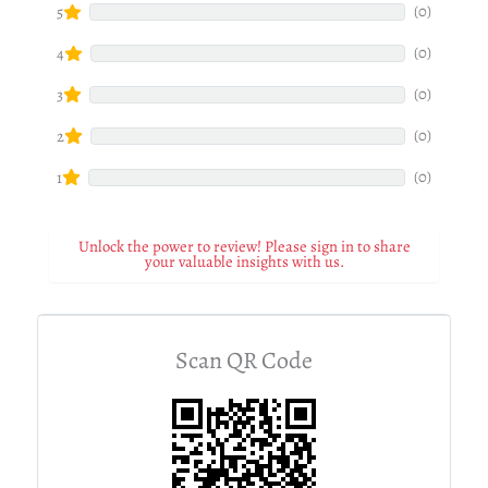
(0)
5
(0)
4
(0)
3
(0)
2
(0)
1
Unlock the power to review! Please sign in to share
your valuable insights with us.
Scan QR Code