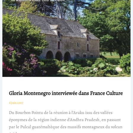
Gloria Montenegro interviewée dans France Culture
6 juin 2017
Du Bourbon Pointu de la réunion à l’Araku issu des vallées
éponymes de la région indienne d’Andhra Pradesh, en passant
par le Pulcal guatémaltèque des massifs montagneux du volcan