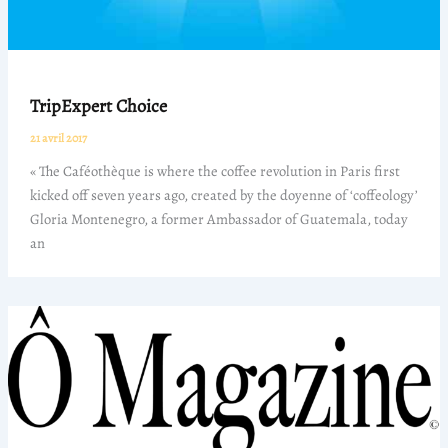
TripExpert Choice
21 avril 2017
« The Caféothèque is where the coffee revolution in Paris first
kicked off seven years ago, created by the doyenne of ‘coffeology’
Gloria Montenegro, a former Ambassador of Guatemala, today
an