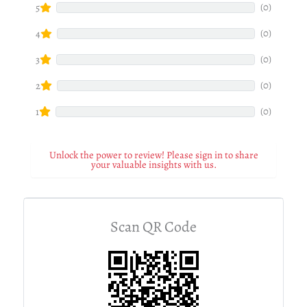
(0)
5
(0)
4
(0)
3
(0)
2
(0)
1
Unlock the power to review! Please sign in to share
your valuable insights with us.
Scan QR Code