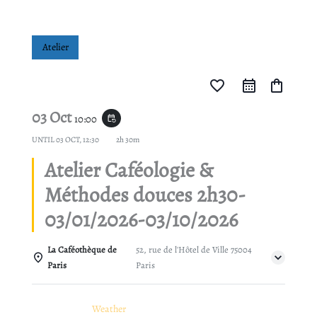
Atelier
favorite_border
shopping_bag
03 Oct
10:00
event_repeat
UNTIL
03 OCT, 12:30
2h 30m
Atelier Caféologie &
Méthodes douces 2h30-
03/01/2026-03/10/2026
La Caféothèque de
52, rue de l'Hôtel de Ville 75004
Paris
Paris
Details
Weather