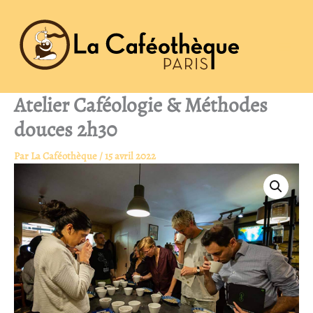
Caféologie
Aller
&
au
Méthodes
contenu
douces
2h30
Atelier Caféologie & Méthodes
douces 2h30
Par
La Caféothèque
/
15 avril 2022
quantité
de
Atelier
Caféologie
&
Méthodes
douces
2h30