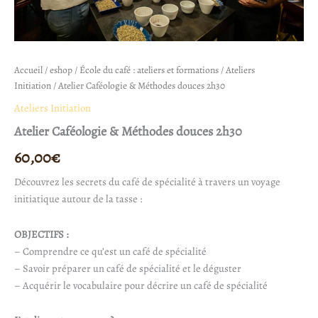
Accueil
/
eshop
/
École du café : ateliers et formations
/
Ateliers
Initiation
/ Atelier Caféologie & Méthodes douces 2h30
Ateliers Initiation
Atelier Caféologie & Méthodes douces 2h30
60,00
€
Découvrez les secrets du café de spécialité à travers un voyage
initiatique autour de la tasse :
OBJECTIFS :
– Comprendre ce qu’est un café de spécialité
– Savoir préparer un café de spécialité et le déguster
– Acquérir le vocabulaire pour décrire un café de spécialité