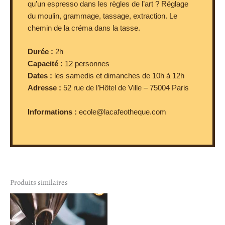
qu’un espresso dans les règles de l’art ? Réglage
du moulin, grammage, tassage, extraction. Le
chemin de la créma dans la tasse.
Durée :
2h
Capacité :
12 personnes
Dates :
les samedis et dimanches de 10h à 12h
Adresse :
52 rue de l’Hôtel de Ville – 75004 Paris
Informations :
ecole@lacafeotheque.com
Produits similaires
Plage
Ce
de
produit
prix :
100,00€
a