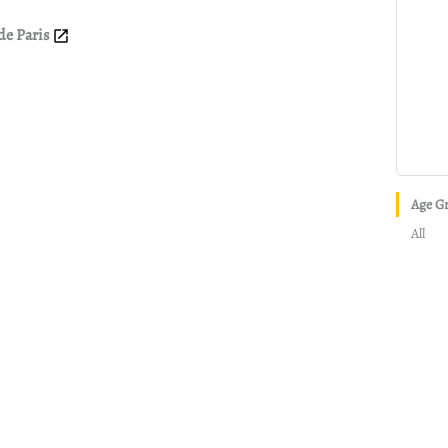
de Paris
Age G
All