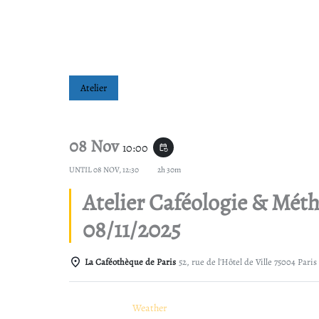
Atelier
08 Nov
10:00
event_repeat
20 Sep
UNTIL
08 NOV, 12:30
2h 30m
Atelier Caféologie & Mét
08/11/2025
La Caféothèque de Paris
52, rue de l'Hôtel de Ville 75004 Paris
Details
Weather