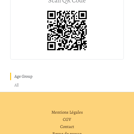
Scan QR Code
Age Group
All
Mentions Légales
CGV
Contact
Revue de presse