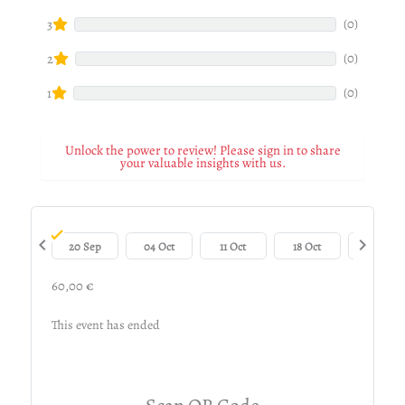
(0)
3
(0)
2
(0)
1
Unlock the power to review! Please sign in to share
your valuable insights with us.
chevron_left
chevron_right
20 Sep
04 Oct
11 Oct
18 Oct
25 Oct
60,00 €
This event has ended