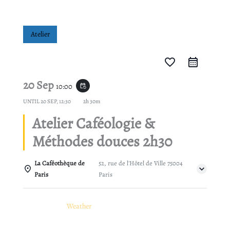
Atelier
favorite_border
20 Sep
10:00
event_repeat
UNTIL
20 SEP, 12:30
2h 30m
Atelier Caféologie &
Méthodes douces 2h30
La Caféothèque de
52, rue de l'Hôtel de Ville 75004
Paris
Paris
Details
Weather