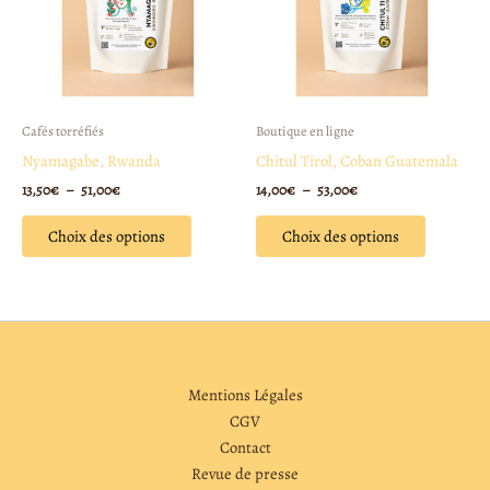
variations.
variations
Les
Les
options
options
peuvent
peuvent
être
être
Cafés torréfiés
Boutique en ligne
choisies
choisies
Nyamagabe, Rwanda
Chitul Tirol, Coban Guatemala
sur
sur
13,50
€
–
51,00
€
14,00
€
–
53,00
€
la
la
page
page
Choix des options
Choix des options
du
du
produit
produit
Mentions Légales
CGV
Contact
Revue de presse