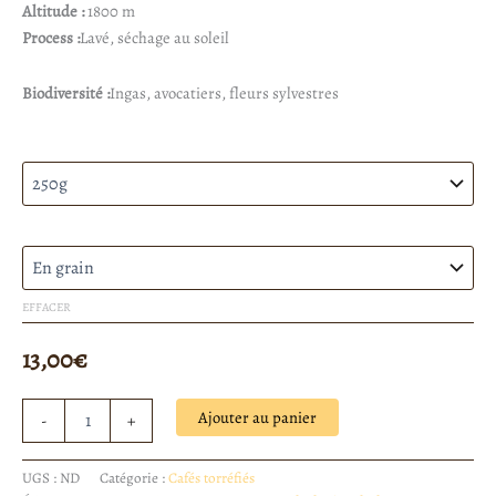
Altitude :
1800 m
Process :
Lavé, séchage au soleil
Biodiversité :
Ingas, avocatiers, fleurs sylvestres
Quantité
Mouture
EFFACER
13,00
€
Ajouter au panier
-
+
UGS :
ND
Catégorie :
Cafés torréfiés