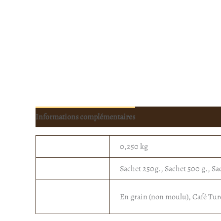
Informations complémentaires
Poids
0,250 kg
Quelle quantité ?
Sachet 250g., Sachet 500 g., Sac
En grain ou
En grain (non moulu), Café Turc (
moulu ?