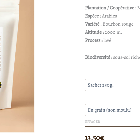
Plantation / Coopérative :
M
à
Espèce :
Arabica
Variété
: Bourbon rouge
Altitude :
2000 m.
Process :
lavé
Biodiversité :
sous-sol riche
Quelle quantité ?
En grain ou moulu ?
EFFACER
13,50
€