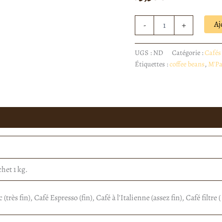
Aj
-
+
UGS :
ND
Catégorie :
Cafés 
Étiquettes :
coffee beans
,
M'P
het 1 kg.
très fin), Café Espresso (fin), Café à l'Italienne (assez fin), Café fil