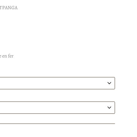
’PANGA
26,00€
 en fer