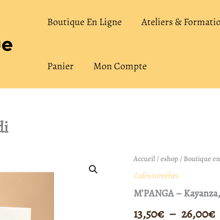
Boutique En Ligne
Ateliers & Formati
Panier
Mon Compte
di
quantité
Accueil
/
eshop
/
Boutique en
P
de
Cafés torréfiés
M'PANGA
-
M’PANGA – Kayanza,
Kayanza,
p
Burundi
13,50
€
–
26,00
€
1