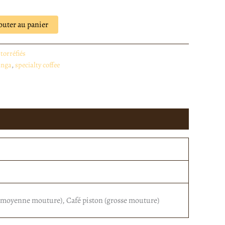
outer au panier
torréfiés
anga
,
specialty coffee
tre ( moyenne mouture), Café piston (grosse mouture)