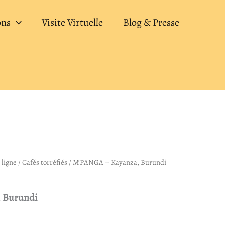
13,50€
ons
Visite Virtuelle
Blog & Presse
à
26,00€
 ligne
lage
/
Cafés torréfiés
/ M’PANGA – Kayanza, Burundi
de
 Burundi
rix :
3,50€