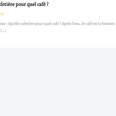
fetière pour quel café ?
015
our : Quelle cafetière pour quel café ? Après l’eau, le café est la boiss
 […]