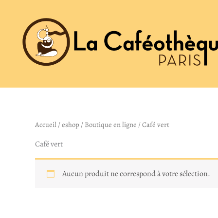
Aller
au
contenu
Accueil
/
eshop
/
Boutique en ligne
/ Café vert
Café vert
Aucun produit ne correspond à votre sélection.