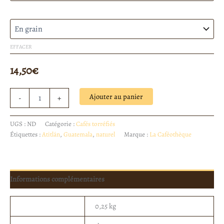
Mouture
EFFACER
14,50
€
Ajouter au panier
-
+
UGS :
ND
Catégorie :
Cafés torréfiés
Étiquettes :
Atitlán
,
Guatemala
,
naturel
Marque :
La Caféothèque
Informations complémentaires
Poids
0,25 kg