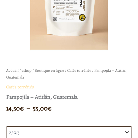
Accueil
/
eshop
/
Boutique en ligne
/
Cafés torréfiés
/ Pampojila – Atitlán,
Guatemala
Cafés torréfiés
Pampojila – Atitlán, Guatemala
14,50
€
–
55,00
€
Quantité