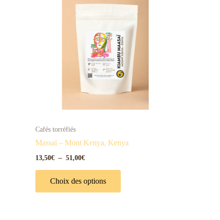
prix :
13,50€
a
à
plusieurs
51,00€
variations.
Les
options
peuvent
être
choisies
sur
la
Cafés torréfiés
page
Massaï – Mont Kenya, Kenya
du
13,50
€
–
51,00
€
produit
Choix des options