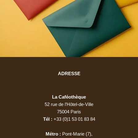
ADRESSE
La Ca­féo­thèque
52 rue de l’Hô­tel-de-Ville
75004 Paris
Tél :
+33 (0)1 53 01 83 84
Métro :
Pont-Ma­rie (7),