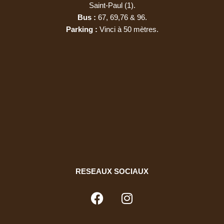
Saint-Paul (1).
Bus :
67, 69,76 & 96.
Par­king :
Vinci à 50 mètres.
RESEAUX SOCIAUX
F
I
a
n
c
s