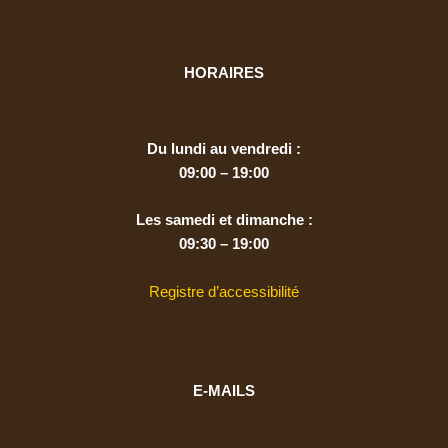
e
t
b
a
o
g
HORAIRES
o
r
k
a
m
Du lundi au vendredi :
09:00 – 19:00
Les samedi et dimanche :
09:30 – 19:00
Registre d’accessibilité
E-MAILS