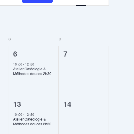
vues
Évènement
S
D
1
0
6
7
,
évènement,
évènement,
10h00
-
12h30
Atelier Caféologie &
Méthodes douces 2h30
1
0
13
14
,
évènement,
évènement,
10h00
-
12h30
Atelier Caféologie &
Méthodes douces 2h30