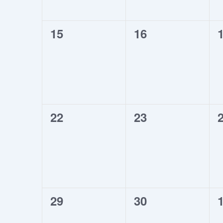
0
0
15
16
évènement,
évènement,
0
0
22
23
évènement,
évènement,
0
0
29
30
évènement,
évènement,