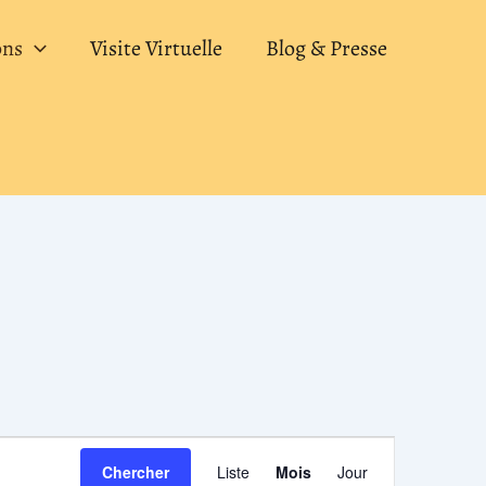
ons
Visite Virtuelle
Blog & Presse
SAMEDI
DIMANCHE
Navigation
Chercher
Liste
Mois
Jour
de